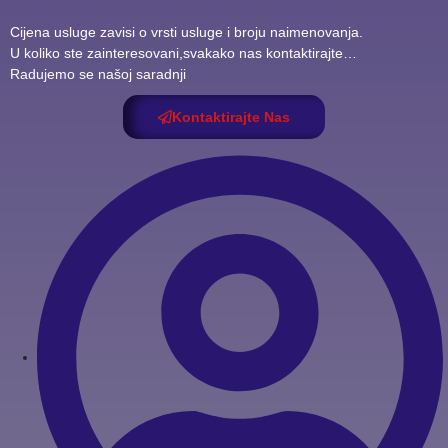
Cijena usluge zavisi o vrsti usluge i broju naimenovanja.
U koliko ste zainteresovani,svakako nas kontaktirajte…
Radujemo se našoj saradnji
Kontaktirajte Nas