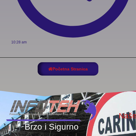
10:28 am
Početna Stranica
Naše
Brzo i Sigurno