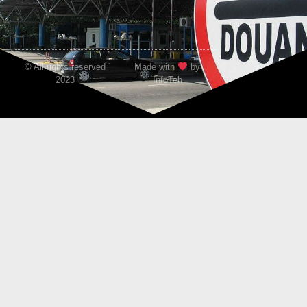
© All rights reserved
Made with
by
2023
InfoTeh​​