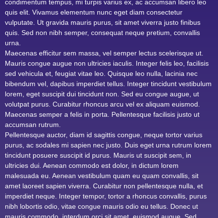
condimentum tempus, mi turpis varius ex, ac accumsan libero leo
quis elit. Vivamus elementum nunc eget diam consectetur
vulputate. Ut gravida mauris purus, sit amet viverra justo finibus
quis. Sed non nibh semper, consequat neque pretium, convallis
urna.
Maecenas efficitur sem massa, vel semper lectus scelerisque ut.
Mauris congue augue non ultricies iaculis. Integer felis leo, facilisis
sed vehicula et, feugiat vitae leo. Quisque leo nulla, lacinia nec
bibendum vel, dapibus imperdiet tellus. Integer tincidunt vestibulum
lorem, eget suscipit dui tincidunt non. Sed eu congue augue, ut
volutpat purus. Curabitur rhoncus arcu vel ex aliquam euismod.
Maecenas semper a felis in porta. Pellentesque facilisis justo ut
accumsan rutrum.
Pellentesque auctor, diam id sagittis congue, neque tortor varius
purus, ac sodales mi sapien nec justo. Duis eget urna rutrum lorem
tincidunt posuere suscipit id purus. Mauris ut suscipit sem, in
ultricies dui. Aenean commodo est dolor, in dictum lorem
malesuada eu. Aenean vestibulum quam eu quam convallis, sit
amet laoreet sapien viverra. Curabitur non pellentesque nulla, et
imperdiet neque. Integer tempor, tortor a rhoncus convallis, purus
nibh lobortis odio, vitae congue mauris odio eu tellus. Donec ut
mauris commodo, interdum orci sit amet, euismod augue. Sed