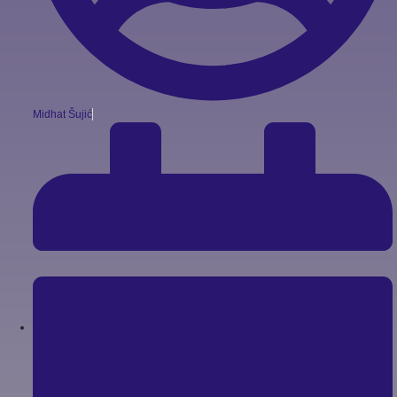
Midhat Šujić